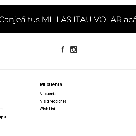


Mi cuenta
Mi cuenta
Mis direcciones
es
Wish List
mpra