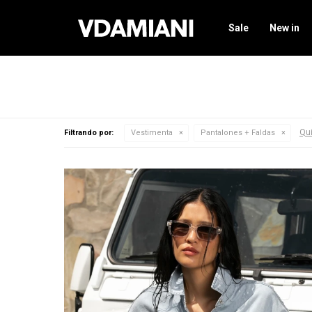
Sale
New in
Qui
Filtrando por:
Vestimenta
Pantalones + Faldas