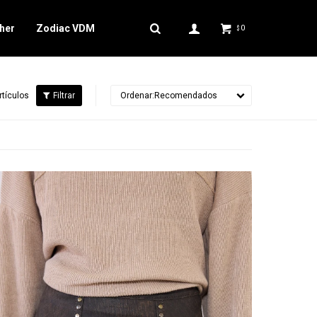
her
Zodiac VDM
0
$
rtículos
Recomendados