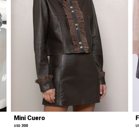
Mini Cuero
F
300
USD
U