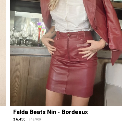
Falda Beats Nin - Bordeaux
6.450
$
12.900
$