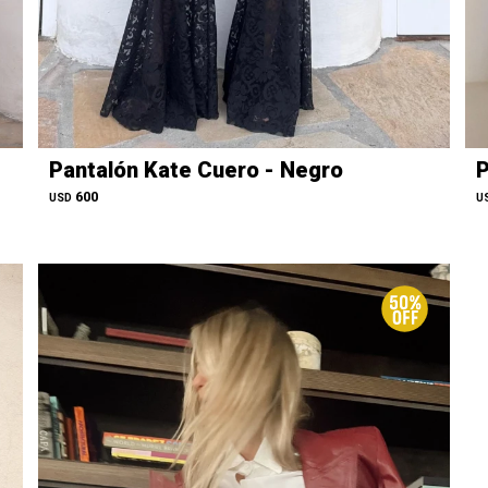
Pantalón Kate Cuero - Negro
P
600
USD
U