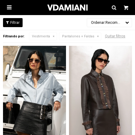

Recomendados
Quitar filtros
Filtrando por:
Vestimenta
Pantalones + Faldas