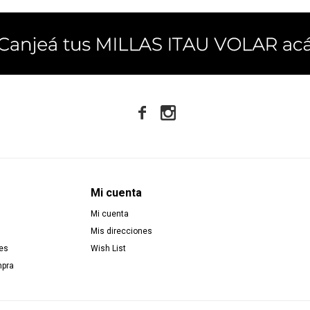


Mi cuenta
Mi cuenta
Mis direcciones
es
Wish List
mpra