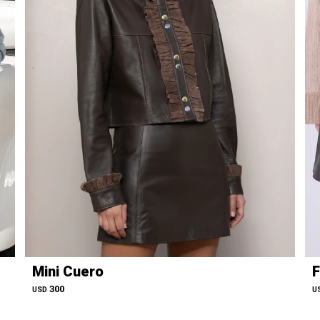
Mini Cuero
F
300
USD
U