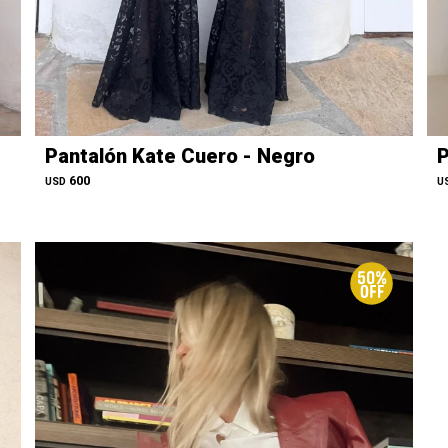
Pantalón Kate Cuero - Negro
P
600
USD
U