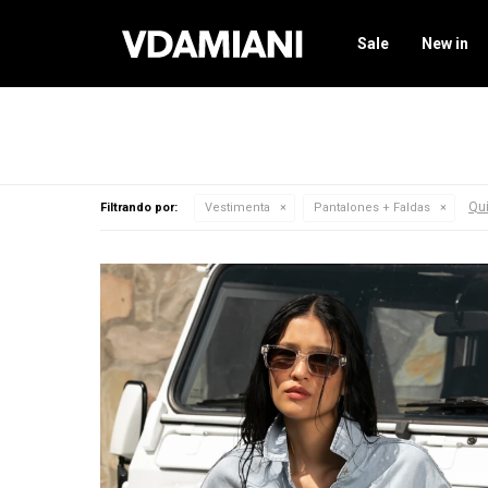
Sale
New in
Qui
Filtrando por:
Vestimenta
Pantalones + Faldas