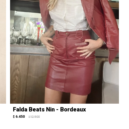
Falda Beats Nin - Bordeaux
6.450
$
12.900
$