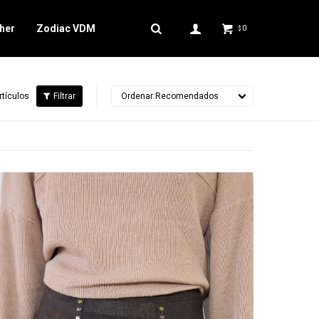
her
Zodiac VDM
0
$
rtículos
Recomendados