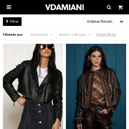

Recomendados
Quitar filtros
Filtrando por:
Vestimenta
Blazers + Abrigos