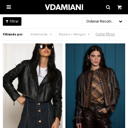

Recomendados
Quitar filtros
Filtrando por:
Vestimenta
Blazers + Abrigos