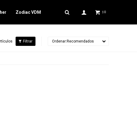
her
Zodiac VDM
0
$
rtículos
Recomendados