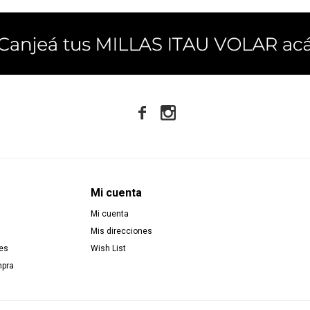


Mi cuenta
Mi cuenta
Mis direcciones
es
Wish List
mpra