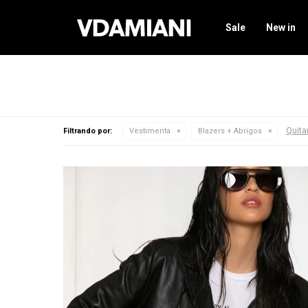
Sale
New in
Quitar
Filtrando por:
Vestimenta
Blazers + Abrigos