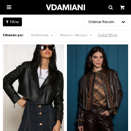

Recomendados
Quitar filtros
Filtrando por:
Vestimenta
Blazers + Abrigos