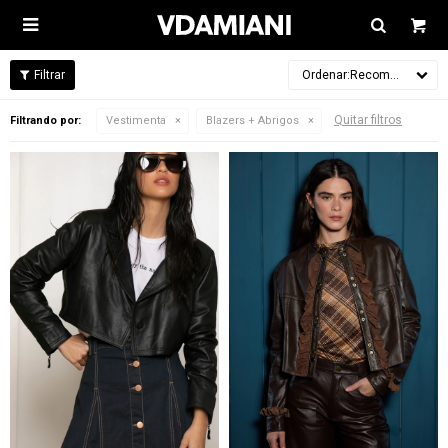

Recomendados
Quitar filtros
Filtrando por:
Vestimenta
Blazers + Abrigos