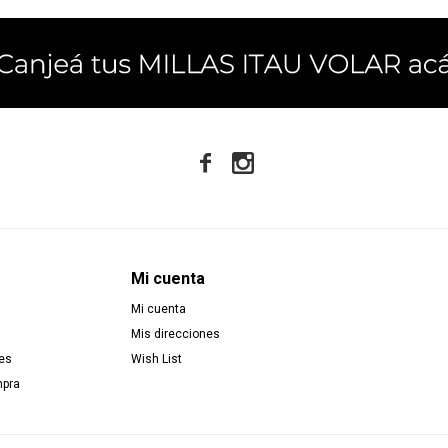


Mi cuenta
Mi cuenta
Mis direcciones
es
Wish List
mpra