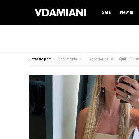
Sale
New in
Quitar filtro
Filtrando por:
Vestimenta
Accesorios