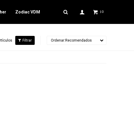
her
Zodiac VDM
0
$
rtículos
Recomendados