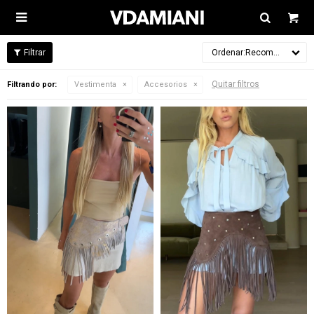

Recomendados
Quitar filtros
Filtrando por:
Vestimenta
Accesorios