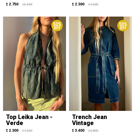
2.750
2.300
$
5.500
$
4.600
$
$
Top Leika Jean -
Trench Jean
Verde
Vintage
2.300
3.400
$
4.600
$
6.800
$
$