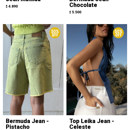
Chocolate
4.890
$
5.500
$
Bermuda Jean -
Top Leika Jean -
Pistacho
Celeste