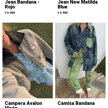
Jean Bandana -
Jean New Matilda
Rojo
Blue
6.900
5.900
$
$
Campera Avalon
Camisa Bandana
Visón