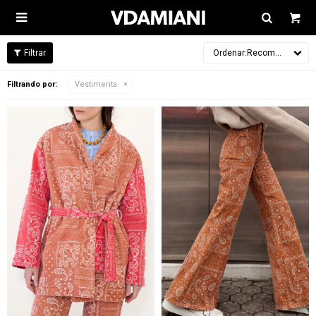

Recomendados
Filtrando por:
Vestimenta