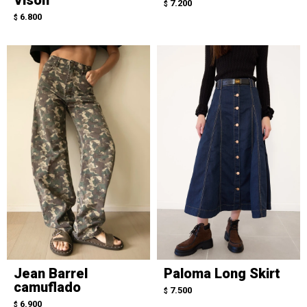
7.200
$
6.800
$
Jean Barrel
Paloma Long Skirt
camuflado
7.500
$
6.900
$