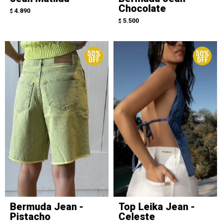
Chocolate
4.890
$
5.500
$
Bermuda Jean -
Top Leika Jean -
Pistacho
Celeste