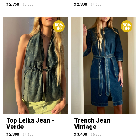
2.750
2.300
$
5.500
$
4.600
$
$
Top Leika Jean -
Trench Jean
Verde
Vintage
2.300
3.400
$
4.600
$
6.800
$
$