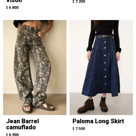
7.200
$
6.800
$
Jean Barrel
Paloma Long Skirt
camuflado
7.500
$
6.900
$