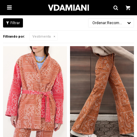

Recomendados
Filtrando por:
Vestimenta