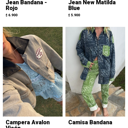
Jean Bandana -
Jean New Matilda
Rojo
Blue
6.900
5.900
$
$
Campera Avalon
Camisa Bandana
Visón