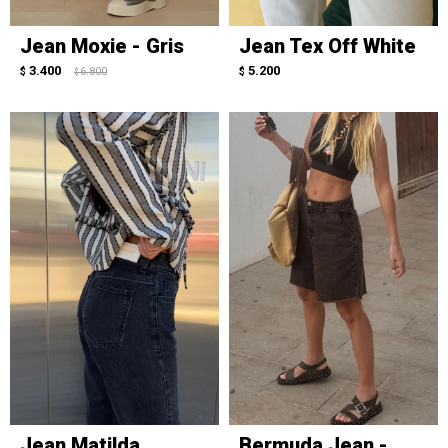
Jean Moxie - Gris
Jean Tex Off White
3.400
5.200
$
6.800
$
$
Jean Matilda
Bermuda Jean -