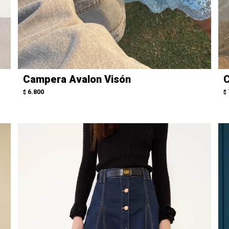
Campera Avalon Visón
C
6.800
$
$