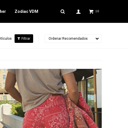
her
Zodiac VDM
0
$
rtículos
Recomendados