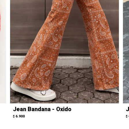
Jean Bandana - Oxido
J
6.900
$
$