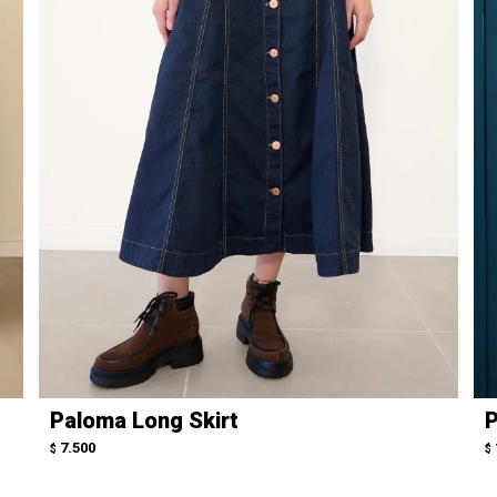
Paloma Long Skirt
P
7.500
$
$