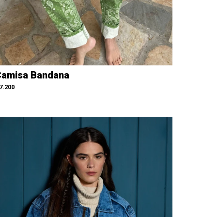
amisa Bandana
7.200