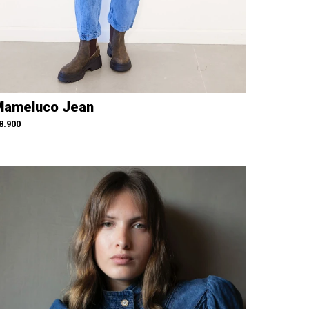
ameluco Jean
8.900