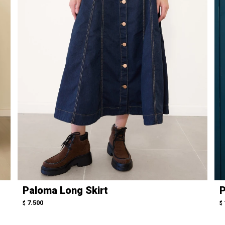
Paloma Long Skirt
P
7.500
$
$