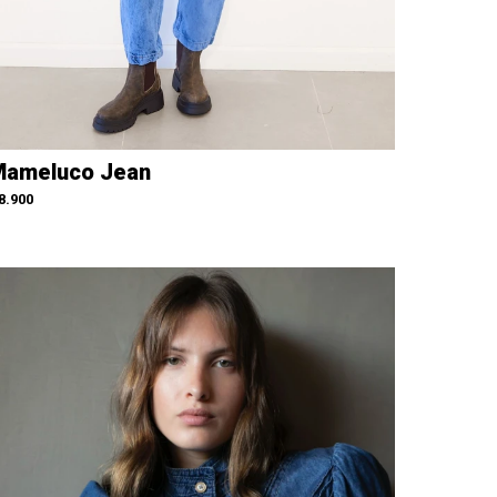
ameluco Jean
8.900