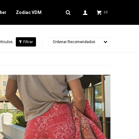
her
Zodiac VDM
0
$
rtículos
Recomendados