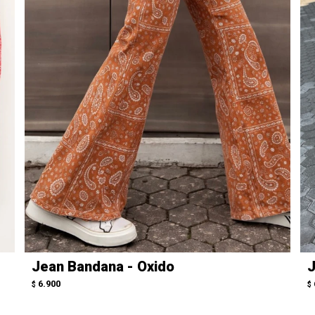
Jean Bandana - Oxido
J
6.900
$
$