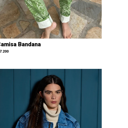
amisa Bandana
7.200