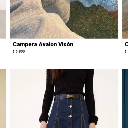
Campera Avalon Visón
C
6.800
$
$