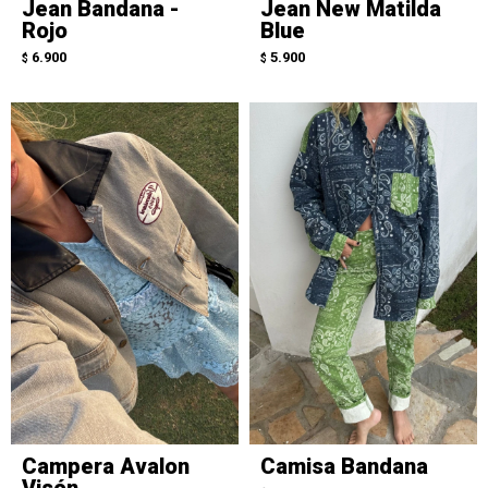
Jean Bandana -
Jean New Matilda
Rojo
Blue
6.900
5.900
$
$
Campera Avalon
Camisa Bandana
Visón