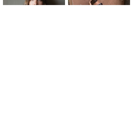
Camisa Francis -
Jean Bandana -
azul
Verde
6.200
6.300
$
$