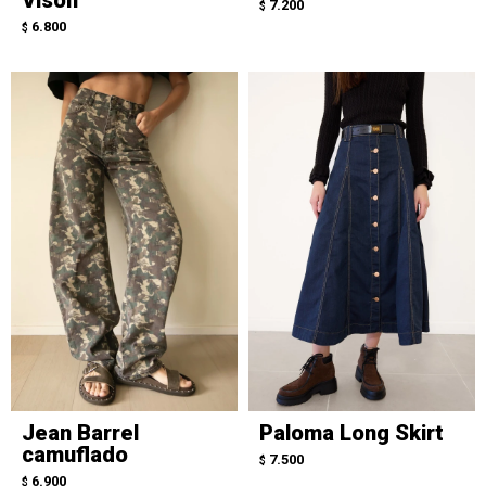
7.200
$
6.800
$
Jean Barrel
Paloma Long Skirt
camuflado
7.500
$
6.900
$