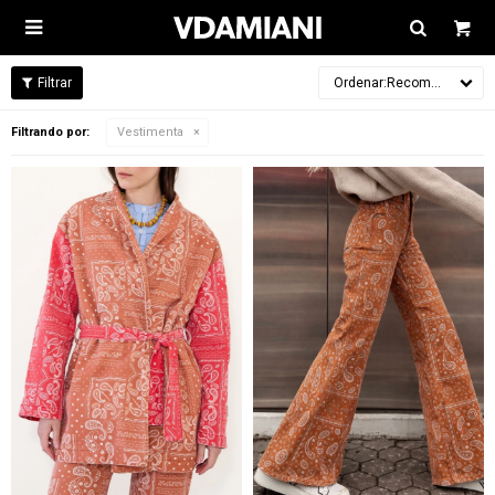

Recomendados
Filtrando por:
Vestimenta