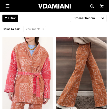

Recomendados
Filtrando por:
Vestimenta