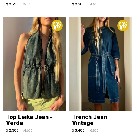
2.750
2.300
$
5.500
$
4.600
$
$
Top Leika Jean -
Trench Jean
Verde
Vintage
2.300
3.400
$
4.600
$
6.800
$
$