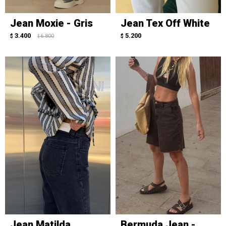
Jean Moxie - Gris
Jean Tex Off White
3.400
5.200
$
6.800
$
$
Jean Matilda
Bermuda Jean -