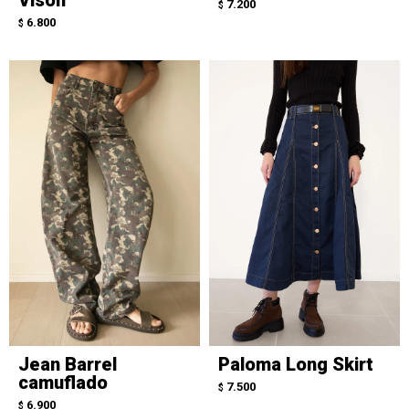
7.200
$
6.800
$
Jean Barrel
Paloma Long Skirt
camuflado
7.500
$
6.900
$