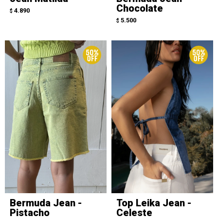
Chocolate
4.890
$
5.500
$
Bermuda Jean -
Top Leika Jean -
Pistacho
Celeste