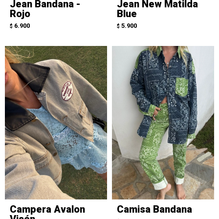
Jean Bandana -
Jean New Matilda
Rojo
Blue
6.900
5.900
$
$
Campera Avalon
Camisa Bandana
Visón