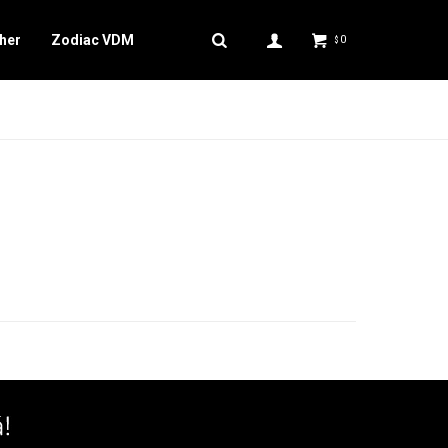
her
Zodiac VDM
0
$