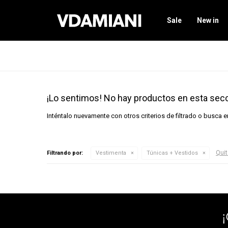
Sale
New in
¡Lo sentimos! No hay productos en esta secc
Inténtalo nuevamente con otros criterios de filtrado o busca 
Quit
Filtrando por:
Vestimenta
Túnicas + Vestidos