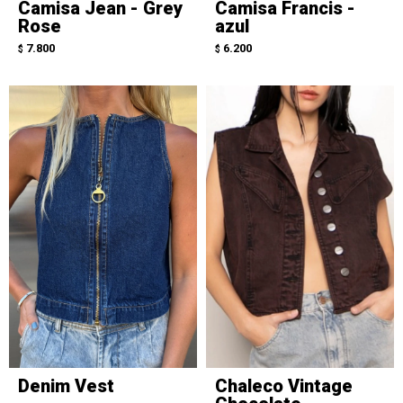
Camisa Jean - Grey
Camisa Francis -
Rose
azul
7.800
6.200
$
$
Denim Vest
Chaleco Vintage