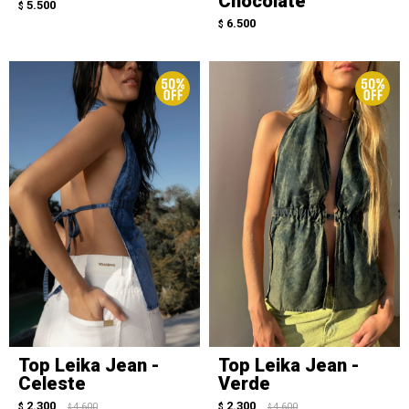
Chocolate
5.500
$
6.500
$
Top Leika Jean -
Top Leika Jean -
Celeste
Verde
2.300
2.300
$
4.600
$
4.600
$
$