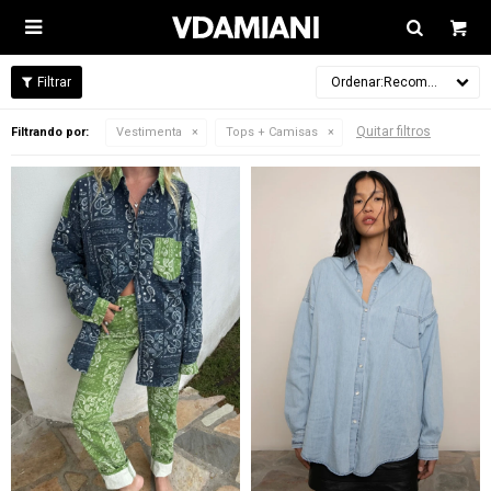

Recomendados
Quitar filtros
Filtrando por:
Vestimenta
Tops + Camisas