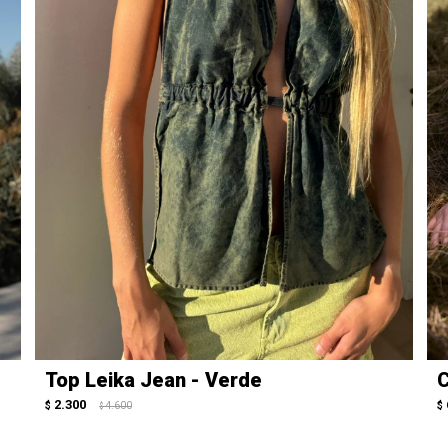
Top Leika Jean - Verde
C
2.300
$
4.600
$
$