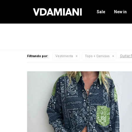
Sale
New in
Quitar f
Filtrando por:
Vestimenta
Tops + Camisas