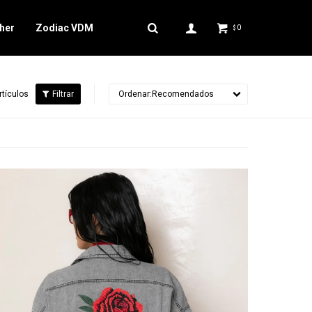
her
Zodiac VDM
0
$
rtículos
Recomendados