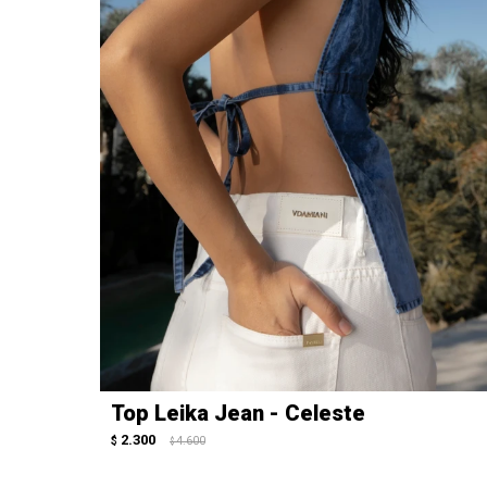
Top Leika Jean - Celeste
2.300
$
4.600
$