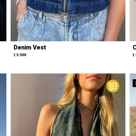
Denim Vest
C
5.500
$
$