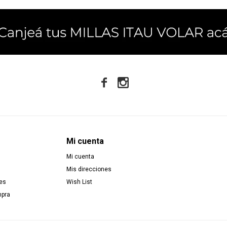


Mi cuenta
Mi cuenta
Mis direcciones
es
Wish List
mpra