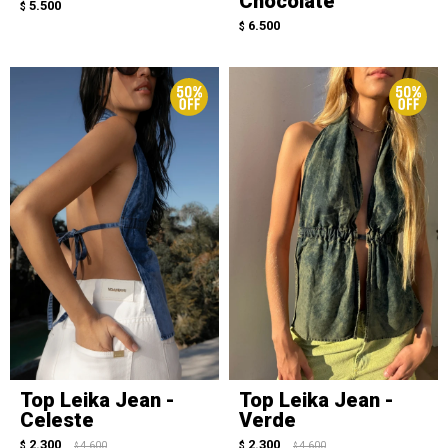
Chocolate
5.500
$
6.500
$
Top Leika Jean -
Top Leika Jean -
Celeste
Verde
2.300
2.300
$
4.600
$
4.600
$
$