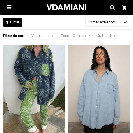

Recomendados
Quitar filtros
Filtrando por:
Vestimenta
Tops + Camisas