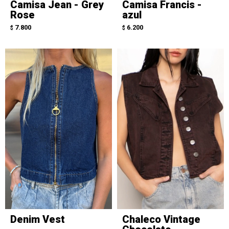
Camisa Jean - Grey
Camisa Francis -
Rose
azul
7.800
6.200
$
$
Denim Vest
Chaleco Vintage