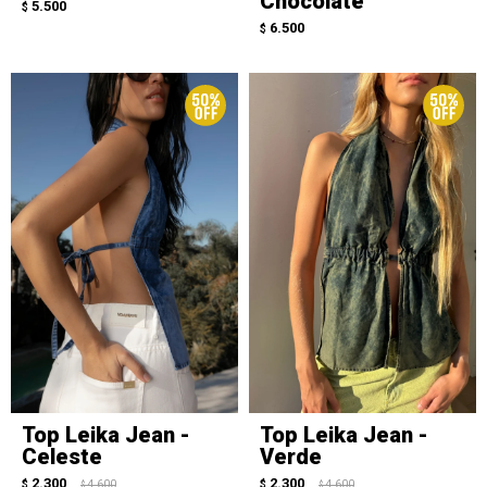
Chocolate
5.500
$
6.500
$
Top Leika Jean -
Top Leika Jean -
Celeste
Verde
2.300
2.300
$
4.600
$
4.600
$
$