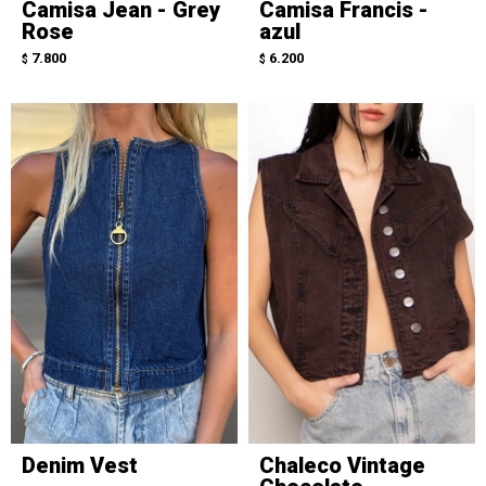
Camisa Jean - Grey
Camisa Francis -
Rose
azul
7.800
6.200
$
$
Denim Vest
Chaleco Vintage