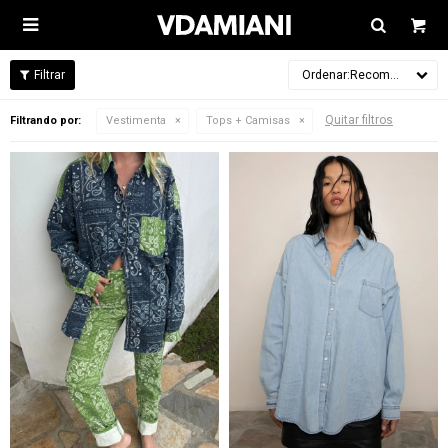

Recomendados
Quitar filtros
Filtrando por:
Vestimenta
Tops + Camisas