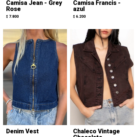
Camisa Jean - Grey
Camisa Francis -
Rose
azul
7.800
6.200
$
$
Denim Vest
Chaleco Vintage