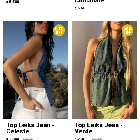
Chocolate
5.500
$
6.500
$
Top Leika Jean -
Top Leika Jean -
Celeste
Verde
2.300
2.300
$
4.600
$
4.600
$
$