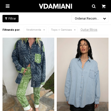

Recomendados
Quitar filtros
Filtrando por:
Vestimenta
Tops + Camisas