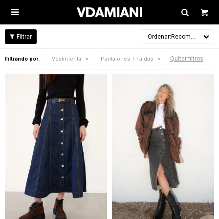

Recomendados
Quitar filtros
Filtrando por:
Vestimenta
Pantalones + Faldas