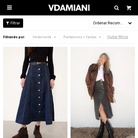

Recomendados
Quitar filtros
Filtrando por:
Vestimenta
Pantalones + Faldas