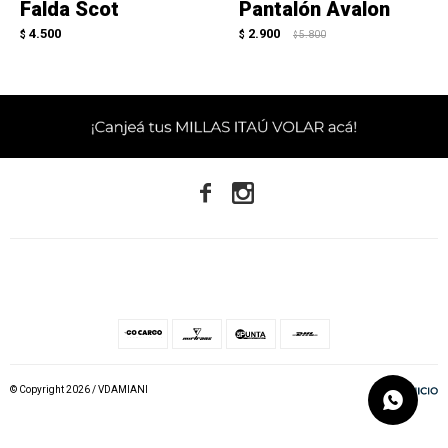
Falda Scot
Pantalón Avalon
4.500
2.900
$
$
5.800
$


© Copyright 2026 / VDAMIANI