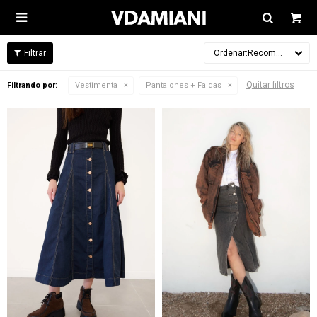

Recomendados
Quitar filtros
Filtrando por:
Vestimenta
Pantalones + Faldas