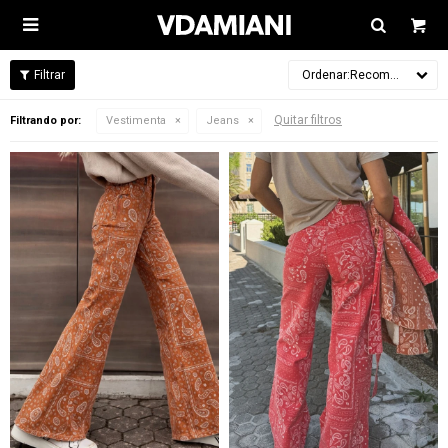

Recomendados
Quitar filtros
Filtrando por:
Vestimenta
Jeans