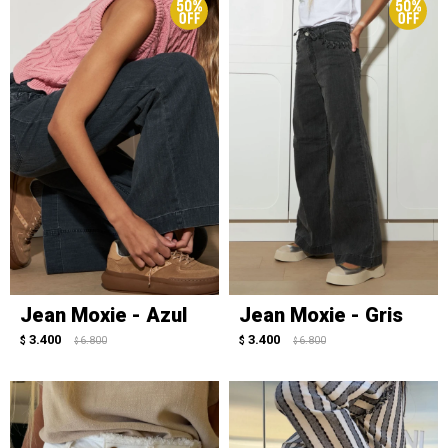
Jean Moxie - Azul
Jean Moxie - Gris
3.400
3.400
$
6.800
$
6.800
$
$