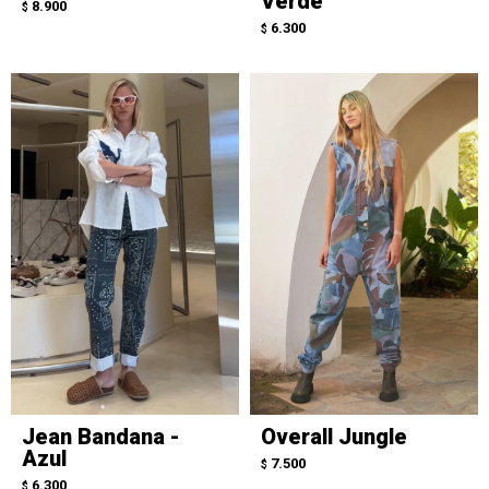
Verde
8.900
$
6.300
$
Jean Bandana -
Overall Jungle
Azul
7.500
$
6.300
$