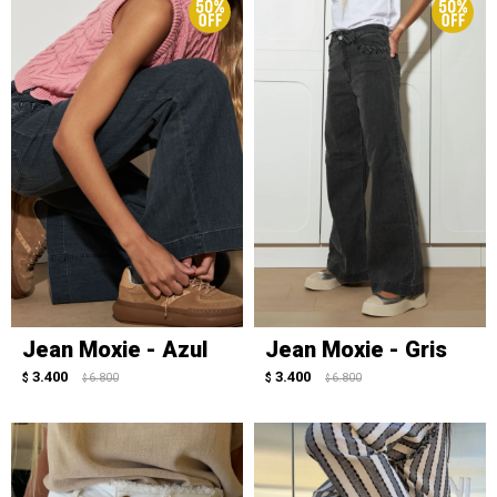
Jean Moxie - Azul
Jean Moxie - Gris
3.400
3.400
$
6.800
$
6.800
$
$