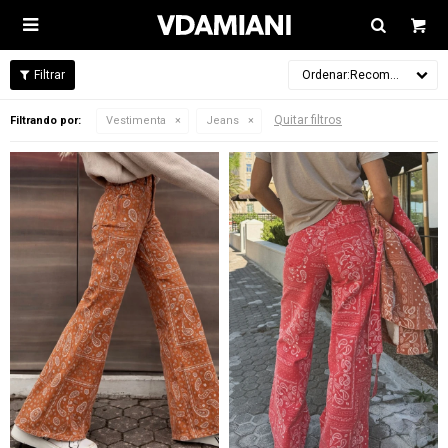

Recomendados
Quitar filtros
Filtrando por:
Vestimenta
Jeans