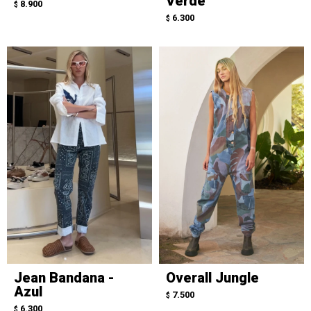
Verde
8.900
$
6.300
$
Jean Bandana -
Overall Jungle
Azul
7.500
$
6.300
$