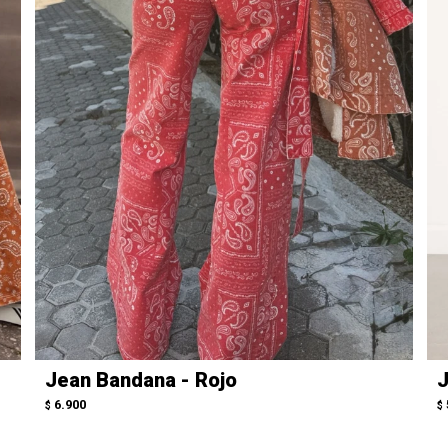
Jean Bandana - Rojo
J
6.900
$
$