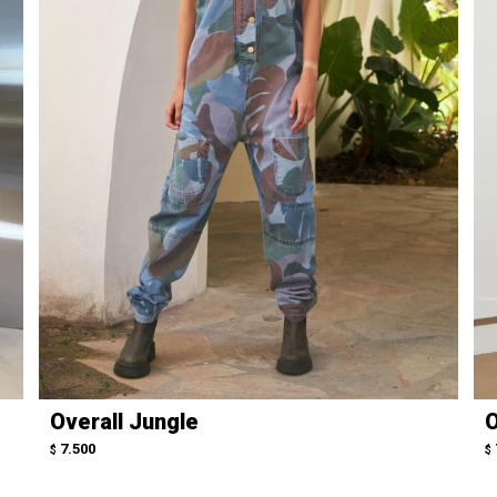
Overall Jungle
O
7.500
$
$