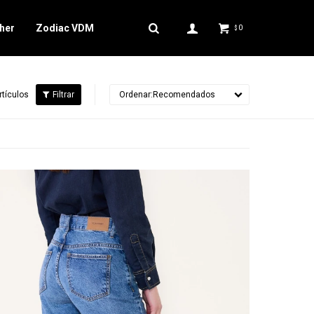
her
Zodiac VDM
0
$
rtículos
Recomendados