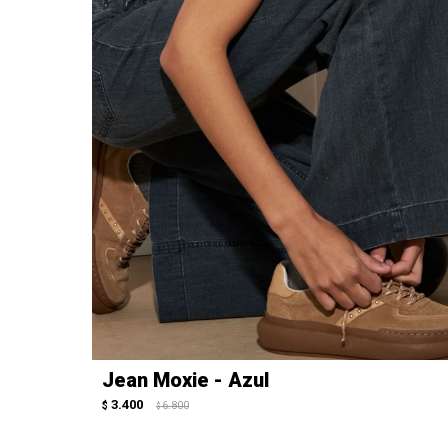
Jean Moxie - Azul
3.400
$
6.800
$