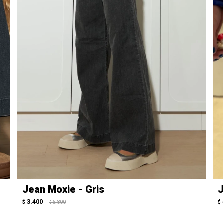
Jean Moxie - Gris
J
3.400
$
6.800
$
$