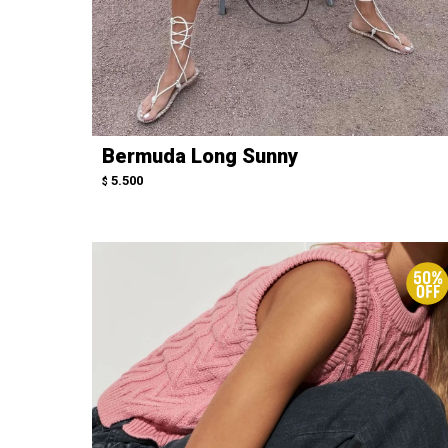
Bermuda Long Sunny
5.500
$