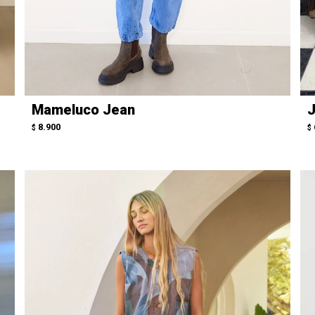
Mameluco Jean
J
8.900
$
$