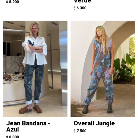
Verde
8.900
$
6.300
$
Jean Bandana -
Overall Jungle
Azul
7.500
$
6.300
$