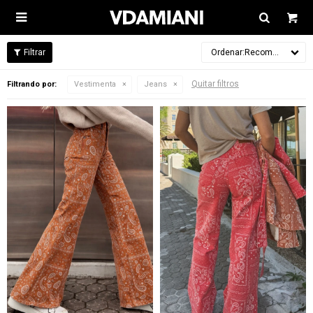

Recomendados
Quitar filtros
Filtrando por:
Vestimenta
Jeans