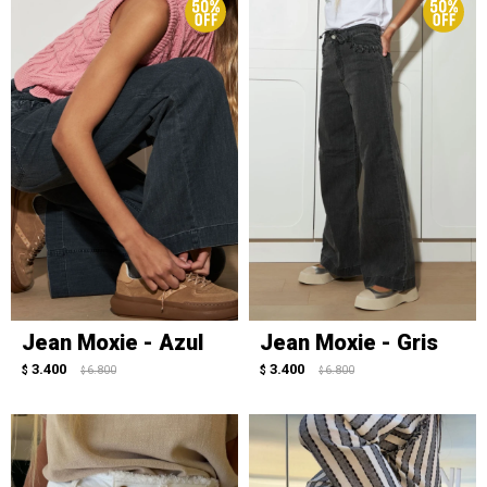
Jean Moxie - Azul
Jean Moxie - Gris
3.400
3.400
$
6.800
$
6.800
$
$