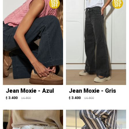
Jean Moxie - Azul
Jean Moxie - Gris
3.400
3.400
$
6.800
$
6.800
$
$