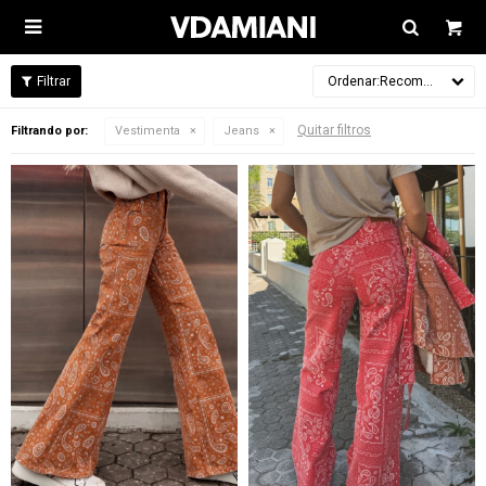

Recomendados
Quitar filtros
Filtrando por:
Vestimenta
Jeans