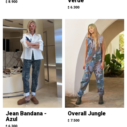
Verde
8.900
$
6.300
$
Jean Bandana -
Overall Jungle
Azul
7.500
$
6.300
$