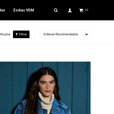
her
Zodiac VDM
0
$
rtículos
Recomendados