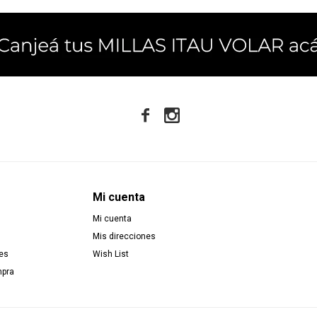


Mi cuenta
Mi cuenta
Mis direcciones
es
Wish List
mpra