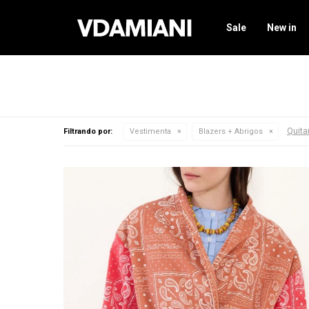
Sale
New in
Quitar
Filtrando por:
Vestimenta
Blazers + Abrigos