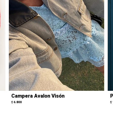
Campera Avalon Visón
P
6.800
$
$