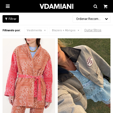

Recomendados
Quitar filtros
Filtrando por:
Vestimenta
Blazers + Abrigos