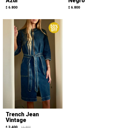
Azul
Negro
6.800
6.800
$
$
Trench Jean
Vintage
3.400
$
6.800
$