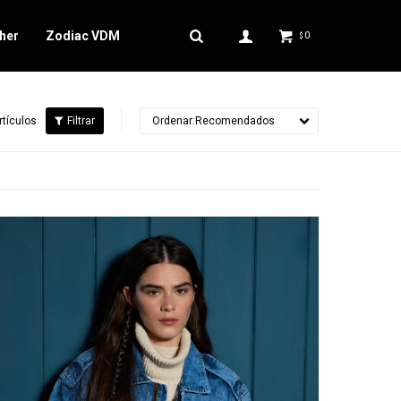
her
Zodiac VDM
0
$
rtículos
Recomendados