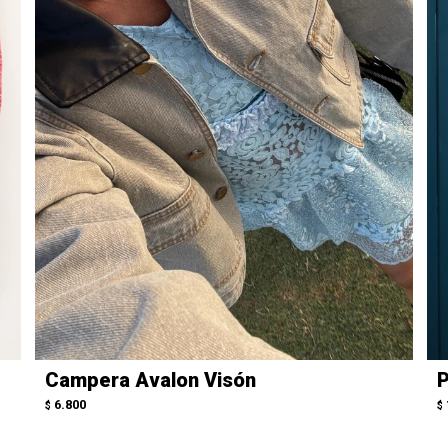
Campera Avalon Visón
P
6.800
$
$