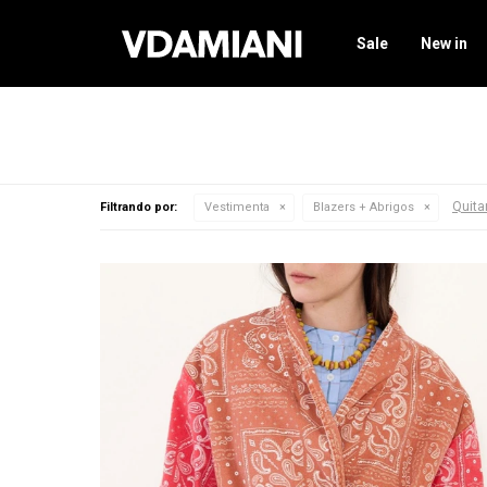
Sale
New in
Quitar
Filtrando por:
Vestimenta
Blazers + Abrigos