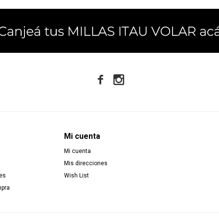


Mi cuenta
Mi cuenta
Mis direcciones
es
Wish List
mpra