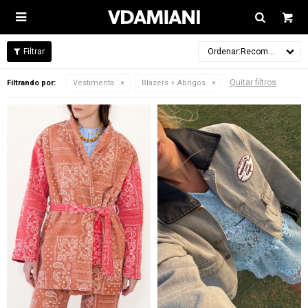

Recomendados
Quitar filtros
Filtrando por:
Vestimenta
Blazers + Abrigos