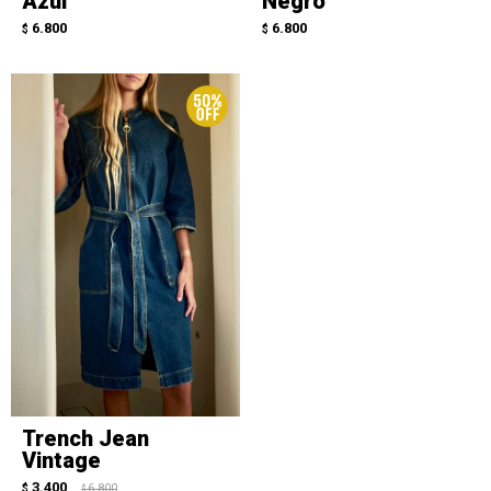
Azul
Negro
6.800
6.800
$
$
Trench Jean
Vintage
3.400
$
6.800
$