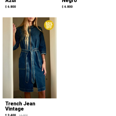
Azul
Negro
6.800
6.800
$
$
Trench Jean
Vintage
3.400
$
6.800
$