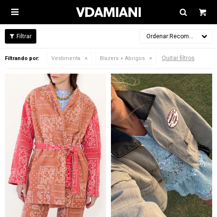

Recomendados
Quitar filtros
Filtrando por:
Vestimenta
Blazers + Abrigos