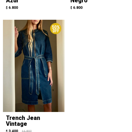
Azul
Negro
6.800
6.800
$
$
Trench Jean
Vintage
3.400
$
6.800
$