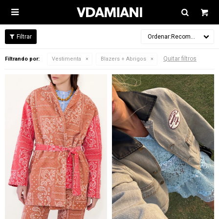

Recomendados
Quitar filtros
Filtrando por:
Vestimenta
Blazers + Abrigos