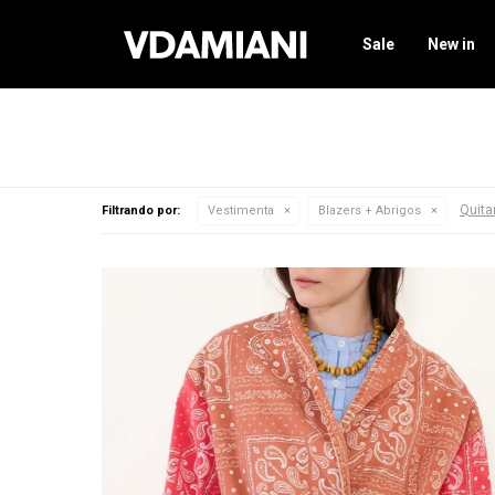
Sale
New in
Quitar
Filtrando por:
Vestimenta
Blazers + Abrigos