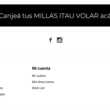


Mi cuenta
Mi cuenta
Mis direcciones
es
Wish List
mpra