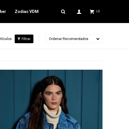
her
Zodiac VDM
0
$
rtículos
Recomendados