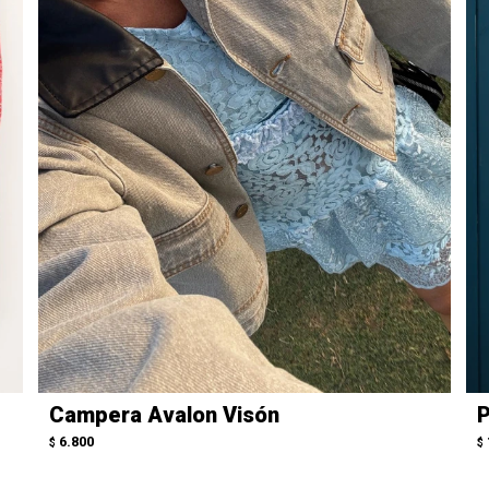
Campera Avalon Visón
P
6.800
$
$