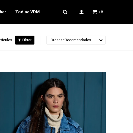
her
Zodiac VDM
0
$
rtículos
Recomendados