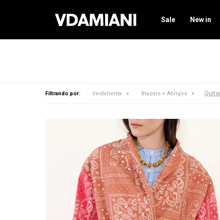
Sale
New in
Quitar
Filtrando por:
Vestimenta
Blazers + Abrigos