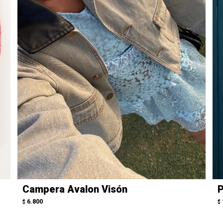
Campera Avalon Visón
P
6.800
$
$