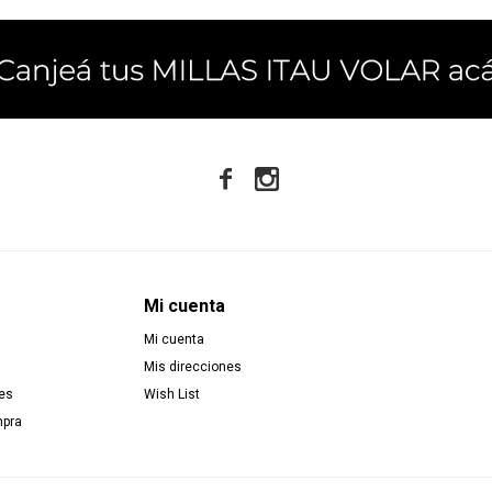


Mi cuenta
Mi cuenta
Mis direcciones
es
Wish List
mpra