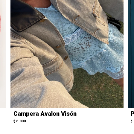
Campera Avalon Visón
P
6.800
$
$