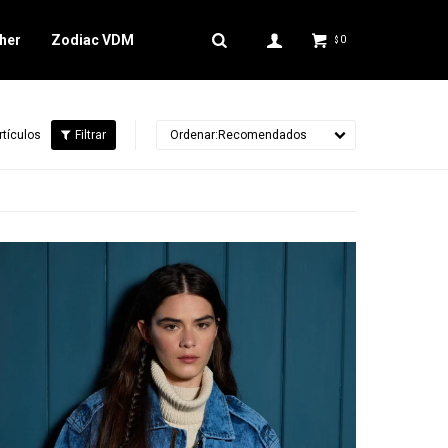
her
Zodiac VDM
0
$
rtículos
Recomendados