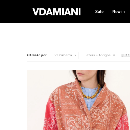
Sale
New in
Quitar
Filtrando por:
Vestimenta
Blazers + Abrigos