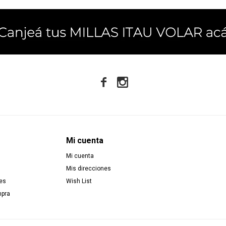


Mi cuenta
Mi cuenta
Mis direcciones
es
Wish List
mpra