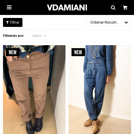

Recomendados
Filtrando por:
Jeans