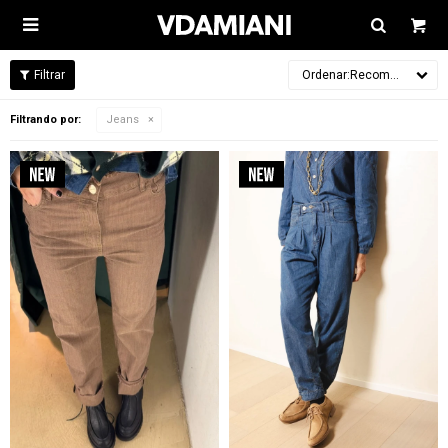

Recomendados
Filtrando por:
Jeans