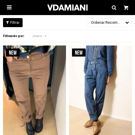

Recomendados
Filtrando por:
Jeans