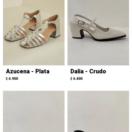
Azucena - Plata
Dalia - Crudo
4.900
6.400
$
$