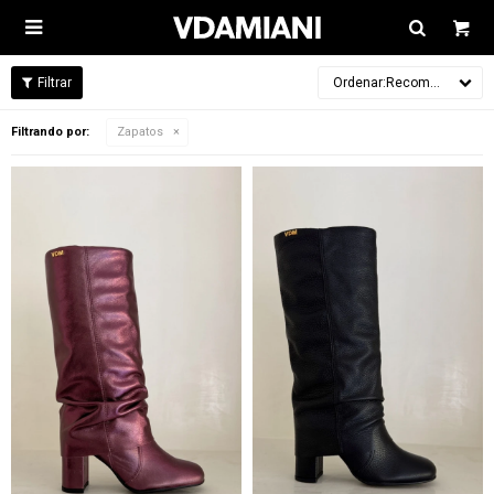

Recomendados
Filtrando por:
Zapatos