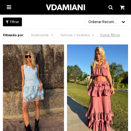

Recomendados
Quitar filtros
Filtrando por:
Vestimenta
Túnicas + Vestidos