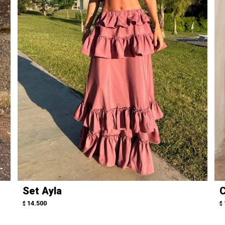
Set Ayla
C
14.500
$
$