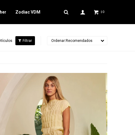
her
Zodiac VDM
0
$
rtículos
Recomendados