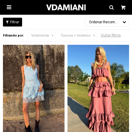

Recomendados
Quitar filtros
Filtrando por:
Vestimenta
Túnicas + Vestidos