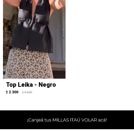
Top Leika - Negro
2.300
$
4.600
$