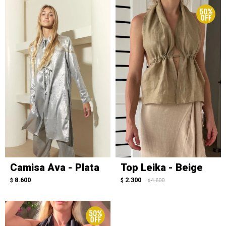
Camisa Ava - Plata
Top Leika - Beige
8.600
2.300
$
$
4.600
$