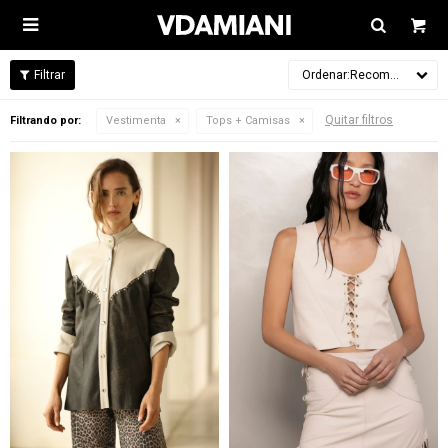

Recomendados
Quitar filtros
Filtrando por:
Vestimenta
Tops + Camisas