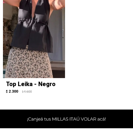
Top Leika - Negro
2.300
$
4.600
$