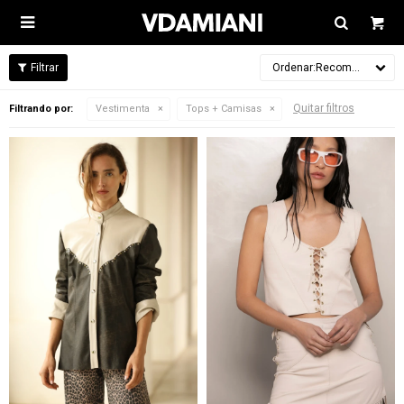

Recomendados
Quitar filtros
Filtrando por:
Vestimenta
Tops + Camisas