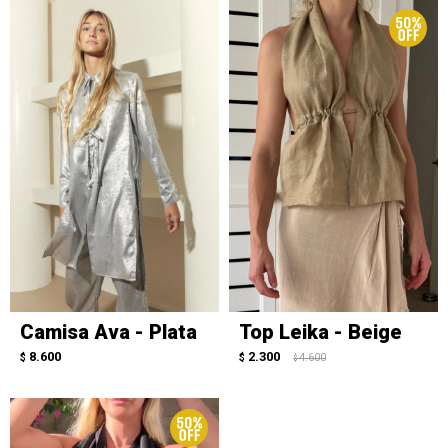
Camisa Ava - Plata
Top Leika - Beige
8.600
2.300
$
$
4.600
$