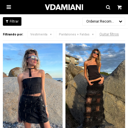

Recomendados
Quitar filtros
Filtrando por:
Vestimenta
Pantalones + Faldas