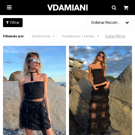

Recomendados
Quitar filtros
Filtrando por:
Vestimenta
Pantalones + Faldas